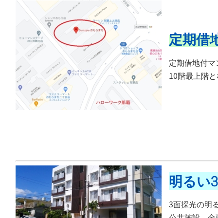
定期借
定期借地付マン
10階最上階
明るい
3面採光の明
公共施設、金