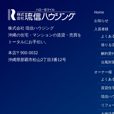
Home
お知らせ
株式会社 琉信ハウジング
入居者様
沖縄の住宅・マンションの賃貸・売買を
よくあ
トータルにお手伝い。
借りる
本店〒900-0032
解約受
沖縄県那覇市松山2丁目3番12号
台風対
オーナー様
よくあ
賃貸住
琉信ハ
リフォ
土地活