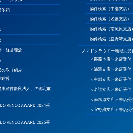
物件検索（中部支店）
定依頼
物件検索（名護支店）
物件検索（南風原支店
拶
物件検索（宜野湾支店
要
針・経営理念
ノマドクラウドー地域別受
＜那覇本店＞来店受付
内
＜浦添支店＞来店受付
営の取り組み
康経営
＜中部支店＞来店受付
健康経営優良法人」の認定取
＜名護支店＞来店受付
＜南風原支店＞来店受
IDO KENCO AWARD 2024受
＜宜野湾支店＞来店受
IDO KENCO AWARD 2025受