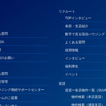
リクルート
TOPインタビュー
各部・支店紹介
る質問
数字で見る琉信ハウジング
流れ
よくある質問
付
採用情報
策のお願い
インタビュー
福利厚生
る質問
イベント
宅管理
賃貸
ウジング相続サポートセンター
賃貸ー各店物件一覧（SUU
物件検索（本店賃貸）
ームのご提案
物件検索（浦添支店）
用・コンサル