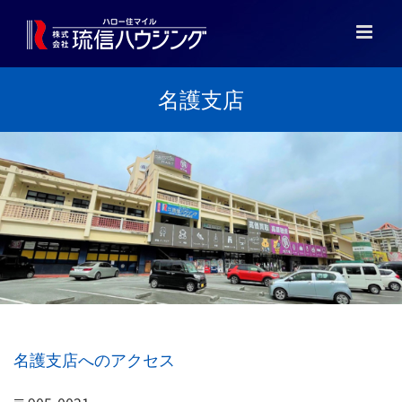
Skip
to
content
名護支店
名護支店へのアクセス