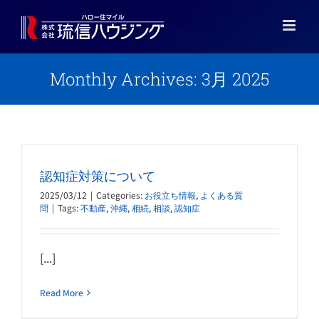
Skip
to
content
Monthly Archives:
3月 2025
認知症対策について
2025/03/12
|
Categories:
お役立ち情報
,
よくある質
問
|
Tags:
不動産
,
沖縄
,
相続
,
相談
,
認知症
[...]
Read More