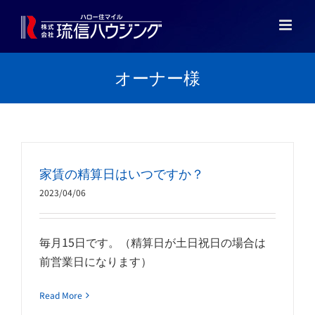
Skip
to
content
オーナー様
家賃の精算日はいつですか？
2023/04/06
毎月15日です。（精算日が土日祝日の場合は
前営業日になります）
Read More