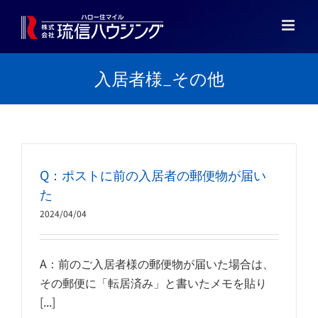
Skip
to
content
入居者様_その他
Q：ポストに前の入居者の郵便物が届い
た
2024/04/04
A：前のご入居者様の郵便物が届いた場合は、
その郵便に「転居済み」と書いたメモを貼り
[...]